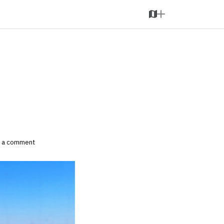
M
A
a
d
p
d
？
 a comment