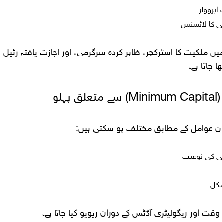
اپروولز
ی کا لائسنس
 ملکیت کا اسٹرکچر، ظاہر کردہ سرگرمی، اور اجازت یافتہ رئیل
 جاتا ہے۔
لو
ن عوامل کے مطابق مختلف ہو سکتی ہیں:
ی کی نوعیت
شکل
ت اور ریگولیٹری آڈٹس کے دوران ریویو کیا جاتا ہے۔