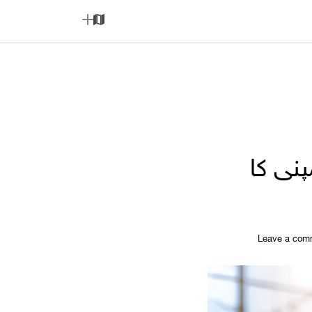
A
M
d
a
d
p
نی کا