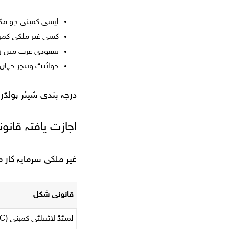
ایسی کمپنی جو مکم
کسی غیر ملکی کمپن
سعودی عرب میں رج
جوائنٹ وینچر جہاں غیر مل
درجہ بندی شیئر ہولڈر
اجازت یافتہ قانو
غیر ملکی سرمایہ کار 
قانونی شکل
لمیٹڈ لائیبلٹی کمپنی (LLC)