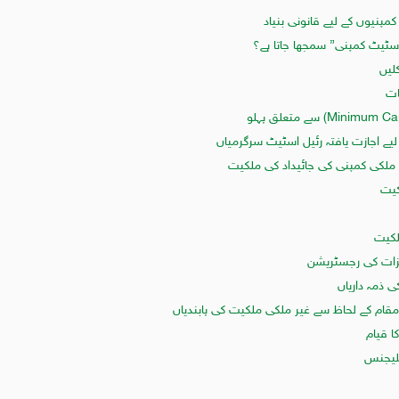
مپنیوں کے لیے قانونی بنیاد
سٹیٹ کمپنی” سمجھا جاتا ہے؟
لیں
ات
یے اجازت یافتہ رئیل اسٹیٹ سرگرمیاں
لکی کمپنی کی جائیداد کی ملکیت
کیت
لکیت
یزات کی رجسٹریشن
ذمہ داریاں
مقام کے لحاظ سے غیر ملکی ملکیت کی پابندیاں
ا قیام
یلیجنس