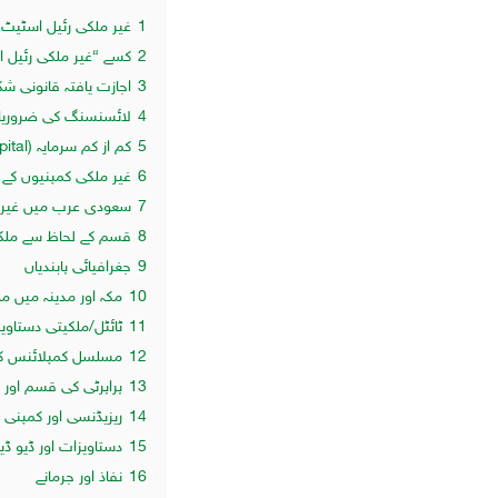
1
غیر ملکی رئیل اسٹیٹ ک
2
کسے “غیر ملکی رئیل ا
3
اجازت یافتہ قانونی شک
4
لائسنسنگ کی ضروری
5
کم از کم سرمایہ (Minimum Capital) سے متعلق پہلو
6
غیر ملکی کمپنیوں کے ل
7
سعودی عرب میں غیر م
8
قسم کے لحاظ سے مل
9
جغرافیائی پابندیاں
10
مکہ اور مدینہ میں م
11
ٹائٹل/ملکیتی دستاو
12
مسلسل کمپلائنس کی 
13
پراپرٹی کی قسم اور 
14
ریزیڈنسی اور کمپنی ک
15
دستاویزات اور ڈیو ڈ
16
نفاذ اور جرمانے