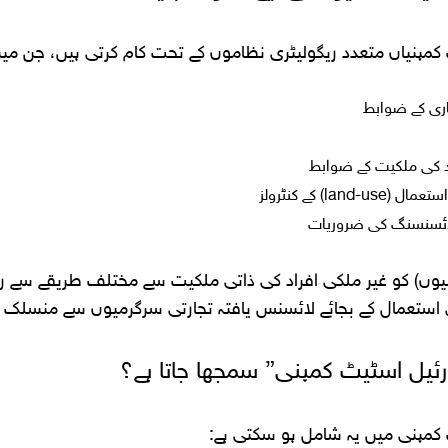
کمپنیاں متعدد ریگولیٹری نظاموں کے تحت کام کرتی ہیں، جن می
اری کے ضوابط
د کی ملکیت کے ضوابط
land) کے کنٹرولز
ئسنسنگ کی ضروریات
نیوں) کو غیر ملکی افراد کی ذاتی ملکیت سے مختلف طریقے سے ریگ
استعمال کے بجائے لائسنس یافتہ تجارتی سرگرمیوں سے منسلک ہ
ئیل اسٹیٹ کمپنی” سمجھا جاتا ہے؟
 کمپنی میں یہ شامل ہو سکتی ہے: