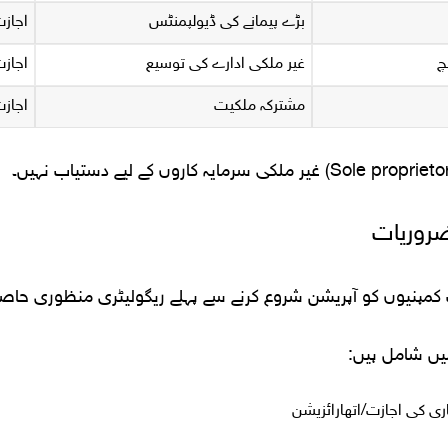
بڑے پیمانے کی ڈیولپمنٹس
اجازت
چ
غیر ملکی ادارے کی توسیع
اجازت
مشترکہ ملکیت
اجازت
روریات
کمپنیوں کو آپریشن شروع کرنے سے پہلے ریگولیٹری منظوری حاصل
یں شامل ہیں:
ری کی اجازت/اتھارائزیشن