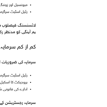
میونسپل اور زوننگ 
رئیل اسٹیٹ سرگرم
لائسنسنگ فیصلوں میں
ہم آہنگی کو مدنظر رکھا
کم از کم سرمایہ (Minimum Capital) سے متعلق پہ
سرمایہ کی ضروریات ا
رئیل اسٹیٹ سرگرم
پروجیکٹ کا اسکیل
ادارے کی قانونی 
سرمایہ رجسٹریشن کے وق