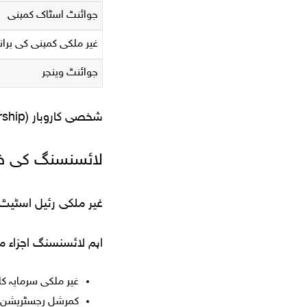
جوائنٹ اسٹاک کمپنی
غیر ملکی کمپنی کی بران
جوائنٹ وینچر
شخصی کاروبار (Sole proprietorship) غیر ملکی سرمایہ کاروں کے لیے دستیاب نہیں۔
لائسنسنگ کی ض
غیر ملکی رئیل اسٹیٹ 
اہم لائسنسنگ اجزاء م
غیر ملکی سرمایہ کا
کمرشل رجسٹریشن