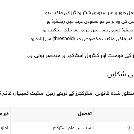
ل طور پر غیر سعودی شیئر ہولڈرز کی ملکیت ہو
ی کی وہ برانچ جو سعودی عرب میں رجسٹرڈ ہو
سٹرڈ کمپنی جس میں جزوی غیر ملکی ملکیت ہو
کی ملکیت مخصوص حد (threshold) سے زیادہ ہو
ز کی قومیت اور کنٹرول اسٹرکچر پر منحصر ہوتی ہے۔
نی شکلیں
منظور شدہ قانونی اسٹرکچرز کے ذریعے رئیل اسٹیٹ کمپنیاں قائم ک
تفصیل
غیر 
سب سے عام اسٹرکچر
اجازت