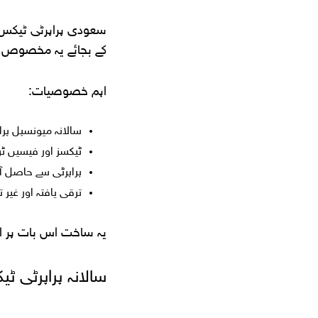
سعودی پراپرٹی ٹیکس س
کے بجائے یہ مخصوص واقعات (events) اور درجہ بندیوں (fications
اہم خصوصیات:
سالانہ میونسپل پرا
ٹیکسز اور فیسیں ٹر
پراپرٹی سے حاصل آم
ترقی یافتہ اور غیر 
یہ ساخت اس بات پر اثر
سالانہ پراپرٹی 