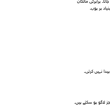
ا۔ پراپرٹی مالکان
یاد پر ہوں۔
یدا نہیں کرتی۔
ز لاگو ہو سکتے ہیں۔