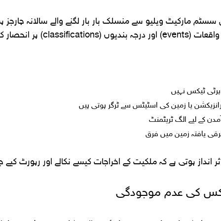
سٹم مارکیٹ ویلیو سے منسلک بار بار لگنے والے سالانہ چارجز پر
classi) پر انحصار کرتا ہے۔
پرٹی ٹیکس نہیں
انزیکشن یا زمین کی اسٹیٹس سے ٹرگر ہوتی ہیں
دن کے لیے الگ ٹریٹمنٹ
ترقی یافتہ زمین میں فرق
 انداز ہوتی ہے کہ ملکیت کے اخراجات کیسے نکالے اور رپورٹ کیے جا
ٹیکس کی عدم موجودگی