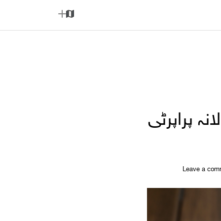
A
M
d
a
d
p
ہ پراپرٹی