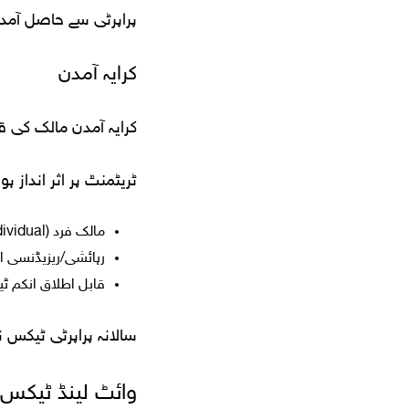
پراپرٹی سے حاصل آمدن
کرایہ آمدن
کرایہ آمدن مالک کی 
ٹریٹمنٹ پر اثر انداز ہو
مالک فرد (individual) ہے یا قانونی ادارہ (legal entity)
رہائشی/ریزیڈنسی 
قابل اطلاق انکم ٹی
سالانہ پراپرٹی ٹیکس 
وائٹ لینڈ ٹیکس ا