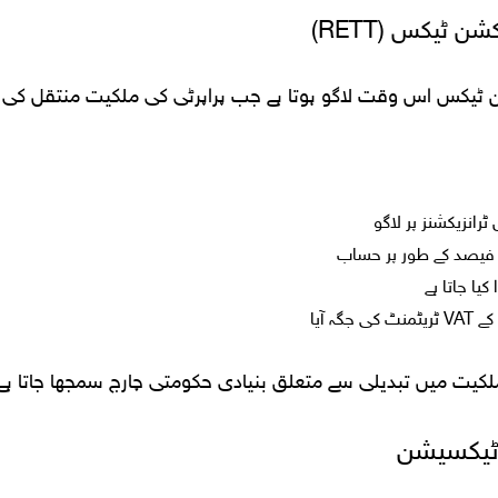
ن ٹیکس (RETT)
ن ٹیکس اس وقت لاگو ہوتا ہے جب پراپرٹی کی ملکیت منتقل کی ج
 ٹرانزیکشنز پر لاگو
ے فیصد کے طور پر حساب
یا جاتا ہے
جگہ آیا
لکیت میں تبدیلی سے متعلق بنیادی حکومتی چارج سمجھا جاتا ہے
ر ٹیکسیشن