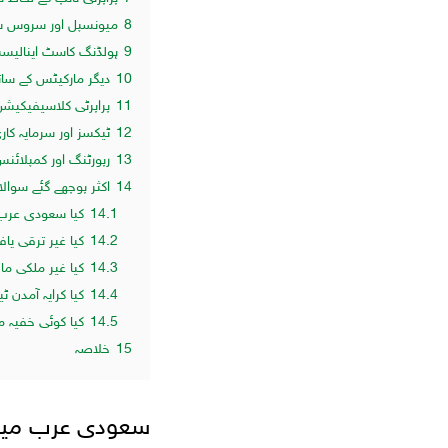
8
میونسپل اور سروس س
9
ہولڈنگ کاسٹ اینالیسس
10
دیگر مارکیٹس کے ساتھ
11
پراپرٹی کلاسیفیکیشن 
12
ٹیکسز اور سرمایہ کا
13
رپورٹنگ اور کمپلائ
14
اکثر پوچھے گئے سوال
14.1
کیا سعودی عرب می
14.2
کیا غیر ترقی یاف
14.3
کیا غیر ملکی ما
14.4
کیا کرایہ آمدن 
14.5
کیا کوئی خفیہ 
15
خلاصہ
سعودی عرب میں