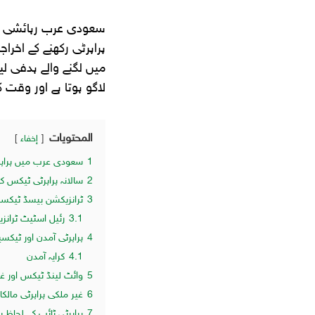
سعودی عرب رہائشی یا 
پراپرٹی رکھنے کے اخر
میں لگنے والے ہدفی لی
لاگو ہوتا ہے اور وقت 
المحتويات
إخفاء
1
سعودی عرب میں پراپ
2
سالانہ پراپرٹی ٹیکس 
3
ٹرانزیکشن بیسڈ ٹیکسز
3.1
رئیل اسٹیٹ ٹرانزیک
4
پراپرٹی آمدن اور ٹیک
4.1
کرایہ آمدن
5
وائٹ لینڈ ٹیکس اور غی
6
غیر ملکی پراپرٹی مالکا
7
پراپرٹی ٹائپ کے لحاظ