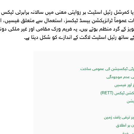
کمرشل رئیل اسٹیٹ پر روایتی معنی میں سالانہ پراپرٹی ٹیکس لا
اجات عموماً ٹرانزیکشن بیسڈ ٹیکسز، استعمال سے متعلق فیسیں
ویز کے گرد منظم ہوتے ہیں۔ یہ فریم ورک مقامی اور غیر ملکی دونو
کے ساتھ رئیل اسٹیٹ لاگت کے اندازے کو شکل دیتا ہے۔
رٹی ٹیکسیشن کی عمومی ساخت
کی عدم موجودگی
 اور فیسیں
شن ٹیکس (RETT)
سیشن
ر ترقی یافتہ زمین
ن پر اطلاق
 سے فرق