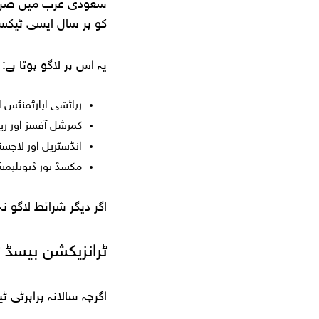
سعودی عرب میں صرف پر
کو ہر سال ایسی ٹیکس ب
یہ اس پر لاگو ہوتا ہے:
رہائشی اپارٹمنٹس او
کمرشل آفسز اور ری
انڈسٹریل اور لاجسٹ
مکسڈ یوز ڈیویلپم
اگر دیگر شرائط لاگو ن
ٹرانزیکشن بیسڈ 
اگرچہ سالانہ پراپرٹی