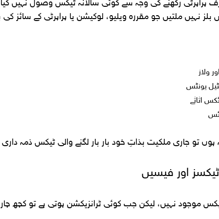
اپرٹی رکھنے کی وجہ سے کوئی سالانہ ٹیکس وصول نہیں کیا جات
لز نہیں ملتیں جو مقررہ ویلیو، لوکیشن یا پراپرٹی کے سائز کی بن
ر ولاز
ٹیل یونٹس
کس اثاثے
نٹس
ہ ہوں تو جاری ملکیت بذاتِ خود بار بار لگنے والی ٹیکس ذمہ داری پ
ٹیکسز اور فیسیں
 ٹیکس موجود نہیں، لیکن جب کوئی ٹرانزیکشن ہوتی ہے تو کچھ چارج