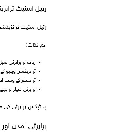
رئیل اسٹیٹ ٹرانزیکش
رئیل اسٹیٹ ٹرانزیکش
اہم نکات:
زیادہ تر پراپرٹی سیل
ٹرانزیکشن ویلیو ک
ٹرانسفر کے وقت ادا ک
پراپرٹی سیلز پر پہلے کے VAT ٹریٹمنٹ کی 
یہ ٹیکس پراپرٹی کی م
پراپرٹی آمدن او