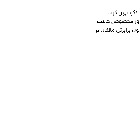
گو نہیں کرتا۔
، اور مخصوص حالات
ں پراپرٹی مالکان پر