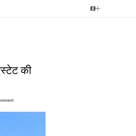
M
A
a
d
p
d
्टेट की
comment