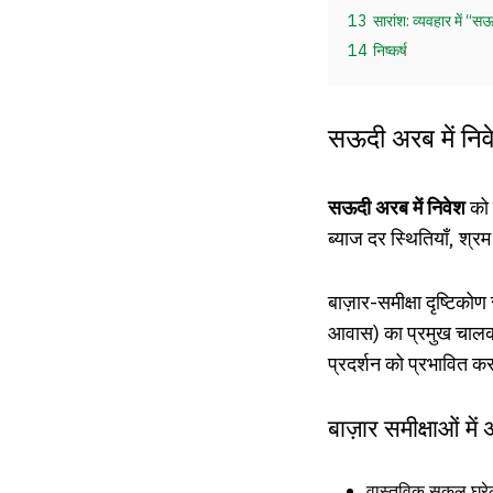
13
सारांश: व्यवहार में “स
14
निष्कर्ष
सऊदी अरब में निव
सऊदी अरब में निवेश
को 
ब्याज दर स्थितियाँ, श्
बाज़ार-समीक्षा दृष्टिकोण
आवास) का प्रमुख चालक म
प्रदर्शन को प्रभावित क
बाज़ार समीक्षाओं में
वास्तविक सकल घरेलू