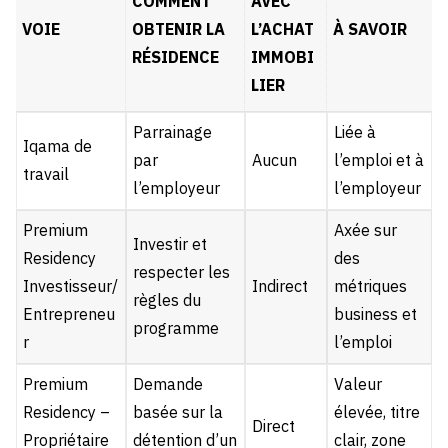
COMMENT
AVEC
VOIE
OBTENIR LA
L’ACHAT
À SAVOIR
RÉSIDENCE
IMMOBI
LIER
Parrainage
Liée à
Iqama de
par
Aucun
l’emploi et à
travail
l’employeur
l’employeur
Premium
Axée sur
Investir et
Residency
des
respecter les
Investisseur/
Indirect
métriques
règles du
Entrepreneu
business et
programme
r
l’emploi
Premium
Demande
Valeur
Residency –
basée sur la
élevée, titre
Direct
Propriétaire
détention d’un
clair, zone