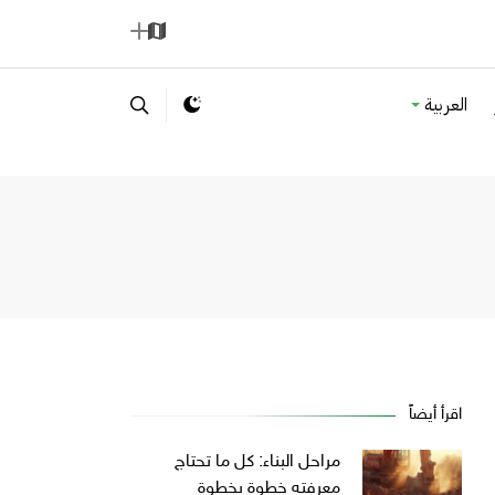
ا
إ
ل
ض
العربية
خ
ا
ر
ف
ي
ة
ط
ة
اقرأ أيضاً
مراحل البناء: كل ما تحتاج
معرفته خطوة بخطوة