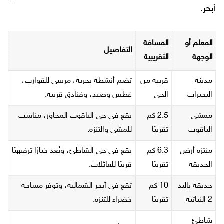
أبحر.
المعلم أو
المسافة
التفاصيل
الوجهة
التقريبية
مدينة
قريبة من
تضم أنشطة بحرية، مرسى للقوارب،
البحيرات
الحي
غطس وصيد، وفنادق قريبة.
ممشى
2.5 كم
يقع في حي الياقوت المجاور، مناسب
الياقوت
تقريبًا
للمشي والتنزه.
منتزه أرض
6.3 كم
يقع في حي الشاطئ، ويُعد خيارًا ترفيهيًا
الحديقة
تقريبًا
قريبًا للعائلات.
حديقة باليد
10 كم
تقع في أبحر الشمالية، وتوفر مساحة
2 النباتية
تقريبًا
خضراء للتنزه.
شاطئ