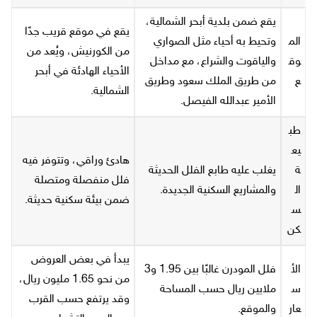
يقع ضمن بلدية أبحر الشمالية،
يقع في موقع قريب جدًا
الم
وتحيط به أحياء مثل الصواري
من الكورنيش، ويُعد من
وق
والياقوت والشراع، مع مداخل
الأحياء الهادئة في أبحر
ع
من طريق الملك سعود وطريق
الشمالية.
الأمير عبدالله الفيصل.
طب
يع
هادئ وراقي، وتتوفر فيه
ة
يغلب عليه طابع الفلل الحديثة
فلل منفصلة ومتصلة
ال
والمشاريع السكنية الجديدة.
ضمن بيئة سكنية حديثة.
س
كن
يبدأ في بعض العروض
الأ
فلل المودرن غالبًا بين 1.95 و3
من نحو 1.65 مليون ريال،
س
ملايين ريال حسب المساحة
وقد يرتفع حسب القرب
عار
والموقع.