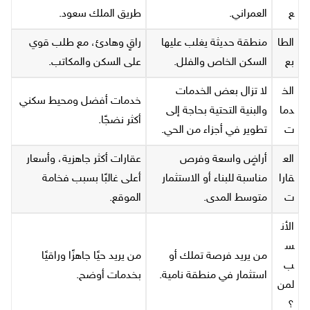
ع
العمراني.
طريق الملك سعود.
الطا
منطقة حديثة يغلب عليها
راقٍ وهادئ، مع طلب قوي
بع
السكن الخاص والفلل.
على السكن والمكاتب.
الخ
لا تزال بعض الخدمات
خدمات أفضل ومحيط سكني
دما
والبنية التحتية بحاجة إلى
أكثر نضجًا.
ت
تطوير في أجزاء من الحي.
الع
أراضٍ واسعة وفرص
عقارات أكثر جاهزية، وأسعار
قارا
مناسبة للبناء أو الاستثمار
أعلى غالبًا بسبب فخامة
ت
متوسط المدى.
الموقع.
الأن
س
من يريد فرصة تملك أو
من يريد حيًا جاهزًا وراقيًا
ب
استثمار في منطقة نامية.
بخدمات أوضح.
لمن
؟