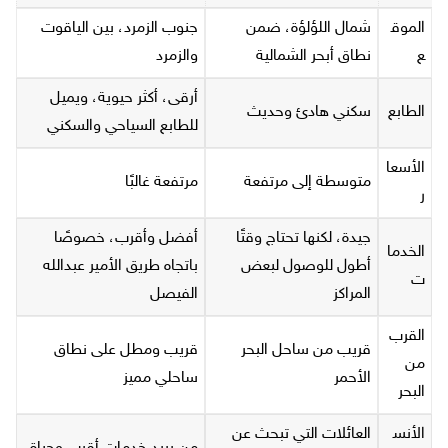
الموق
شمال اللؤلؤة، ضمن
جنوب الزمرد، بين الياقوت
ع
نطاق أبحر الشمالية
والزمرد
أرقى، أكثر حيوية، ويميل
الطابع
سكني هادئ وحديث
للطابع السياحي والسكني
الأسعا
متوسطة إلى مرتفعة
مرتفعة غالبًا
ر
جيدة، لكنها تحتاج وقتًا
أفضل وأقرب، خصوصًا
الخدما
أطول للوصول لبعض
باتجاه طريق الأمير عبدالله
ت
المراكز
الفيصل
القرب
قريب من ساحل البحر
قريب ومطل على نطاق
من
الأحمر
ساحلي مميز
البحر
الأنس
العائلات التي تبحث عن