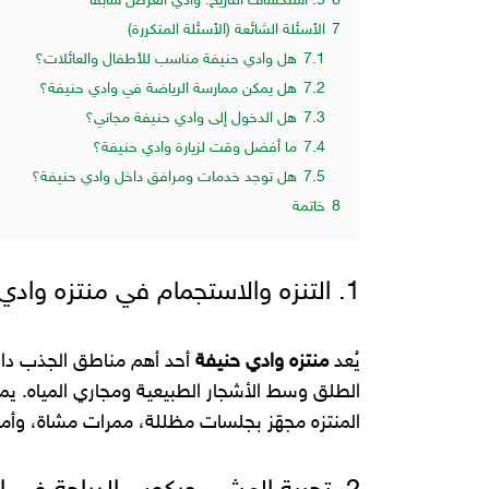
6
5. استكشاف التاريخ: وادي العرض سابقًا
7
الأسئلة الشائعة (الأسئلة المتكررة)
7.1
هل وادي حنيفة مناسب للأطفال والعائلات؟
7.2
هل يمكن ممارسة الرياضة في وادي حنيفة؟
7.3
هل الدخول إلى وادي حنيفة مجاني؟
7.4
ما أفضل وقت لزيارة وادي حنيفة؟
7.5
هل توجد خدمات ومرافق داخل وادي حنيفة؟
8
خاتمة
1. التنزه والاستجمام في منتزه وادي حنيفة
يُعد
منتزه وادي حنيفة
أحد أهم مناطق الجذب داخ
الطلق وسط الأشجار الطبيعية ومجاري المياه. ي
المنتزه مجهّز بجلسات مظللة، ممرات مشاة، وأماكن