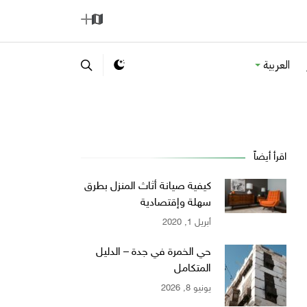
ا
إ
ل
ض
العربية
خ
ا
ر
ف
ي
ة
ط
ة
اقرأ أيضاً
كيفية صيانة أثاث المنزل بطرق
سهلة وإقتصادية
أبريل 1, 2020
حي الخمرة في جدة – الدليل
المتكامل
يونيو 8, 2026