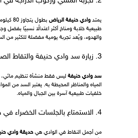
2. تجربة المشي وركوب الدراجة في المسارات المخصصة
يمتد
وادي حنيفة الرياض
بطول يت
طبيعية خلابة ومناخ أكثر اعتدالًا نسبيًا بفضل وج
والهدوء، ويُعد تجربة يومية مفضلة للكثير من ال
3. زيارة سد وادي حنيفة والتقاط الصور
سد وادي حنيفة
ليس فقط منشأة تنظيم مائي، بل
المياه والمناظر المحيطة به. يعتبر السد من ال
خلفيات طبيعية آسرة بين الجبال والمياه.
4. الاستمتاع بالجلسات الخضراء في حديقة وادي حنيفة
من أجمل النقاط في الوادي هي
حديقة وادي حني