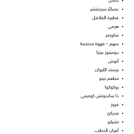
دانكن
عصائر سيجنتشر
فطيرة الفلافل
هرفي
شاورمر
سهم – قهوة مختصة
دومينوز بيتزا
أنوش
برستد الليوان
مطعم نينو
روكوكوا
ذا ساندوتش كومبني
فروز
فدركرز
تشيليز
أفران الحطب