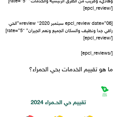
وهاديء وقريب من الطرق الرئيسية والخدمات” rate=”5″]
[/epcl_review]
[epcl_review date=”06 سبتمبر 2020″ review=”الحي
راقي جدا ونظيف والسكان الجميع ونعم الجيران” rate=”5″]
[/epcl_review]
[/epcl_reviews]
ما هو تقييم الخدمات بحي الحمراء؟