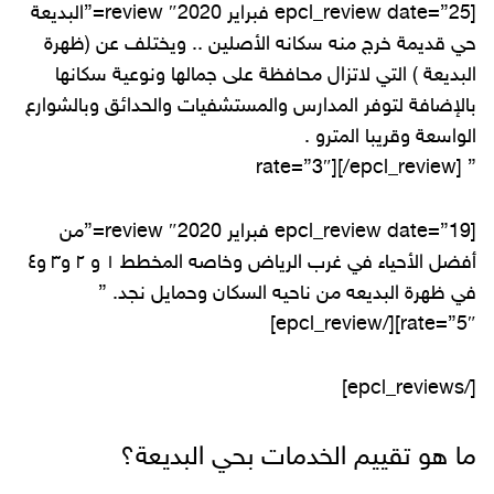
[epcl_review date=”25 فبراير 2020″ review=”البديعة
حي قديمة خرج منه سكانه الأصلين .. ويختلف عن (ظهرة
البديعة ) التي لاتزال محافظة على جمالها ونوعية سكانها
بالإضافة لتوفر المدارس والمستشفيات والحدائق وبالشوارع
الواسعة وقريبا المترو .
” rate=”3″][/epcl_review]
[epcl_review date=”19 فبراير 2020″ review=”من
أفضل الأحياء في غرب الرياض وخاصه المخطط ١ و ٢ و٣ و٤
في ظهرة البديعه من ناحيه السكان وحمايل نجد. ”
rate=”5″][/epcl_review]
[/epcl_reviews]
ما هو تقييم الخدمات بحي البديعة؟