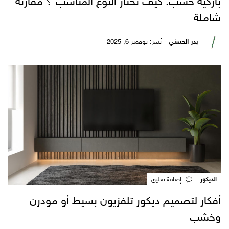
باركيه خشب: كيف تختار النوع المناسب ؟ مقارنة
شاملة
بدر الحسني
نُشر: نوفمبر 6, 2025
الديكور
‎إضافة تعليق
أفكار لتصميم ديكور تلفزيون بسيط أو مودرن
وخشب