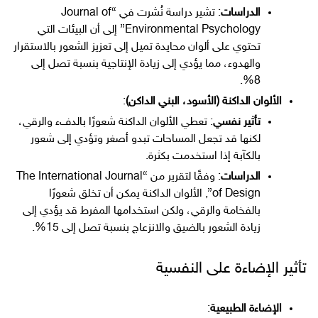
الدراسات
: تشير دراسة نُشرت في “Journal of
Environmental Psychology” إلى أن البيئات التي
تحتوي على ألوان محايدة تميل إلى تعزيز الشعور بالاستقرار
والهدوء، مما يؤدي إلى زيادة الإنتاجية بنسبة تصل إلى
8%.
الألوان الداكنة (الأسود، البني الداكن)
:
تأثير نفسي
: تعطي الألوان الداكنة شعورًا بالدفء والرقي،
لكنها قد تجعل المساحات تبدو أصغر وتؤدي إلى شعور
بالكآبة إذا استخدمت بكثرة.
الدراسات
: وفقًا لتقرير من “The International Journal
of Design”, الألوان الداكنة يمكن أن تخلق شعورًا
بالفخامة والرقي، ولكن استخدامها المفرط قد يؤدي إلى
زيادة الشعور بالضيق والانزعاج بنسبة تصل إلى 15%.
تأثير الإضاءة على النفسية
الإضاءة الطبيعية
: