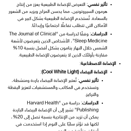
تأثير نفسي
: التعرض للإضاءة الطبيعية يعزز من إنتاج
هرمون السيروتونين، مما يحسن المزاج ويزيد من الشعور
بالسعادة. تُستخدم الإضاءة الطبيعية بشكل كبير في
الأماكن التي تتطلب تفاعلًا اجتماعيًا وإبداعًا.
الدراسات
: وفقًا لدراسة من “The Journal of Clinical
Sleep Medicine”، الأشخاص الذين يتعرضون لأشعة
الشمس خلال النهار ينامون بشكل أفضل بنسبة 10%
مقارنة بأولئك الذين لا يتعرضون للإضاءة الطبيعية.
الإضاءة الاصطناعية
:
الإضاءة البيضاء (Cool White Light)
:
تأثير نفسي
: تُعتبر الإضاءة البيضاء باردة ومنشطة،
وتستخدم في المكاتب والمستشفيات لتعزيز اليقظة
والتركيز.
الدراسات
: دراسة من “Harvard Health
Publishing” تشير إلى أن الإضاءة البيضاء الباردة
يمكن أن تزيد من الإنتاجية بنسبة تصل إلى 20%،
لكنها قد تؤثر سلبًا على النوم إذا استخدمت في