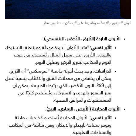
ألوان الديكور والإضاءة وتأثيرها على الإنسان – تطبيق عقار
الألوان الباردة (الأزرق، الأخضر، البنفسجي)
:
تأثير نفسي
: تُعتبر الألوان الباردة مهدئة ومرتبطة بالاسترخاء
والهدوء. الأزرق، على سبيل المثال، يُستخدم في غرف
النوم والمكاتب لتعزيز التركيز وتقليل التوتر.
الدراسات
: وجد بحث أجرته جامعة “سوسكس” أن الأزرق
يمكن أن يخفض من معدلات القلق والاكتئاب بنسبة تصل
إلى 9%. اللون الأخضر، الذي يرتبط بالطبيعة، يمكن أن
يعزز الشعور بالهدوء والاسترخاء، ويُستخدم كثيرًا في
المستشفيات والمرافق الصحية.
الألوان المحايدة (الأبيض، الرمادي، البيج)
:
تأثير نفسي
: الألوان المحايدة تُستخدم كخلفيات هادئة
وتوفر مساحة للإبداع والابتكار، وهي شائعة في المكاتب
والمساحات التعليمية.