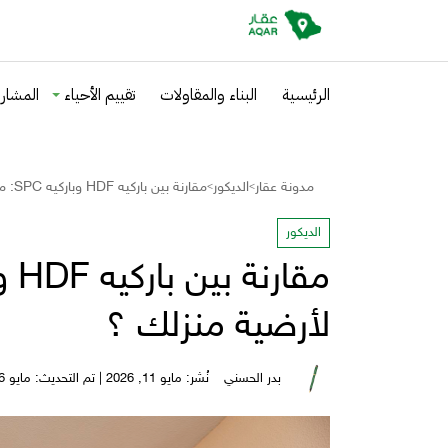
الرئيسية
البناء والمقاولات
تقييم الأحياء
المشاري
مدونة عقار
الديكور
مقارنة بين باركيه HDF وباركيه SPC: ما هو الأفضل لأرضية منزلك ؟
>
>
الديكور
لأرضية منزلك ؟
بدر الحسني
نُشر: مايو 11, 2026 | تم التحديث: مايو 26, 2026