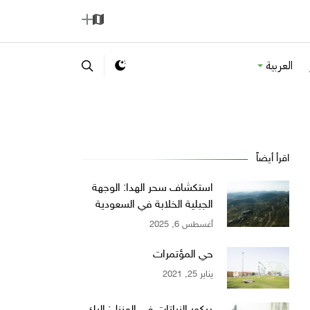
ا
إ
ل
ض
العربية
خ
ا
ر
ف
ي
ة
ط
ة
اقرأ أيضاً
استكشاف سحر الهدا: الوجهة
الجبلية الخلابة في السعودية
أغسطس 6, 2025
حي المؤتمرات
يناير 25, 2021