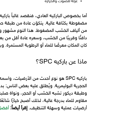
عزله للصوت والحرارة
أما بخصوص الباركيه العادي، فنقصد غالباً باركيه
مضغوطة بكثافة عالية. يتكوّن عادة من طبقة ح
من ألياف الخشب المضغوط. هذا النوع مشهور وم
دافئًا وقريبًا من الخشب، وسعره عادة أقل من بع
كان المكان معرضًا للماء أو الرطوبة المستمرة. وباركيه HDF أرخص في العادة من
ماذا عن باركيه SPC؟
باركيه SPC هو نوع أحدث من الأرضيات، واسمه اختصار لـ
الحجرية البوليمرية. ويُطلق عليه بعض الناس: بد
وطبقة ديكور تشبه الخشب أو الحجر، ونواة صلبة 
مقاوم للماء بدرجة عالية، لذلك أصبح خيارًا شائعً
أرضيات عملية وسهلة التنظيف.
إقرأ أيضاً:
أفضل 