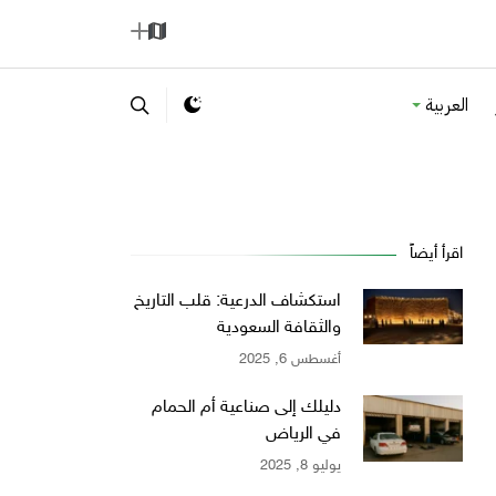
ا
إ
ل
ض
العربية
خ
ا
ر
ف
ي
ة
ط
ة
اقرأ أيضاً
استكشاف الدرعية: قلب التاريخ
والثقافة السعودية
أغسطس 6, 2025
دليلك إلى صناعية أم الحمام
في الرياض
يوليو 8, 2025