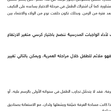
مشاورة. كما أن اشتراك الطفل في مرحلة الاختيار يساعده على التكيف
 فترة من الزمن. وبذلك تكون خلقت نوع من الولاء والانتماء بين
أداء الواجبات المدرسية ننصح باختيار كرسي متغير الارتفاع
كون بعرض 120 سم وطول 200 سم فهو ملائم للطفل خلال مراحله العمرية، ويمكن بالتالي تغيير
فة، فقد لا يتحمّل تجارب الطفل في سنواته الأولى بالرسم عليه، أو
 كانت مساحة الغرفة ضيّقة ويشغلها ولدان، مع الاستعانة بصناديق
مساحة.