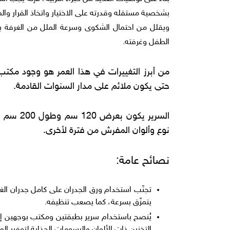
بشخصية مستقله وقدرته على الاختيار واتخاذ القرار وال
ويقلل من احتمال الشكوى وسرعة الملل من الغرفة بعد
الطفل وغرفته.
من أبرز التغييرات في هذا العمر هو وجود مكتب ل
حتى يكون ملائم على مدار السنوات القادمة.
السرير ي
نوع وألوان المفرش من فترة لأخرى.
نصائح عامة:
تجنّب استخدام ورق الجدران على كامل جدران الغر
يتمزّق بسرعة، كما يصعب تنظيفه.
يُنصح باستخدام سرير بطبقتين ومكتب بوجهين إذا
التخزين ذات الألوان والرسومات الجذابة لتوفير ال