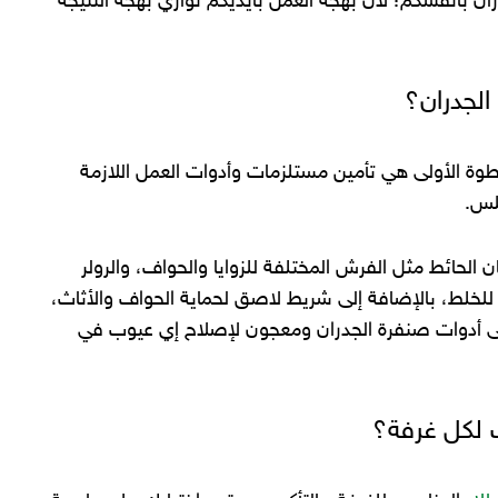
ن بأنفسكم؛ لأن بهجة العمل بأيديكم توازي بهجة النتيجة
الجدران؟
وة الأولى هي تأمين مستلزمات وأدوات العمل اللازمة
سلس.
لحائط مثل الفرش المختلفة للزوايا والحواف، والرولر
للخلط، بالإضافة إلى شريط لاصق لحماية الحواف والأثاث،
ى أدوات صنفرة الجدران ومعجون لإصلاح إي عيوب في
ب لكل غرفة؟