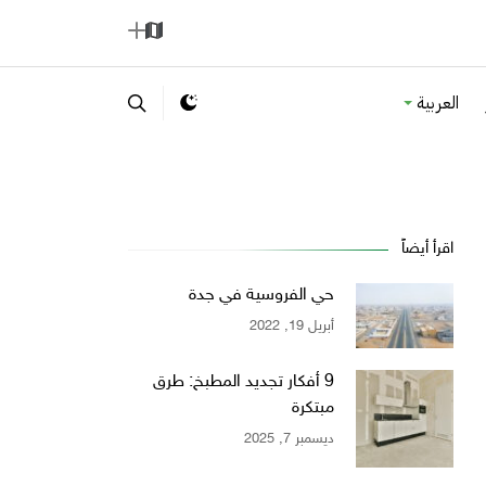
ا
إ
ل
ض
العربية
خ
ا
ر
ف
ي
ة
ط
ة
اقرأ أيضاً
حي الفروسية في جدة
أبريل 19, 2022
9 أفكار تجديد المطبخ: طرق
مبتكرة
ديسمبر 7, 2025