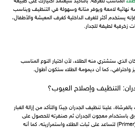
لطلاء
المناسب للغرفة. بالتأكيد سيعتمد اختيارك على طبيعة
 لمسة نهائية لامعة ويوفر متانة وسهولة في التنظيف ويناسب
ي فإنه يستخدم أكثر للغرف الداخلية كغرف المعيشة والأطفال،
ت زخرفية لطيفة للجدار.
ن الذي ستشتري منه الطلاء، لأن اختيار النوع المناسب
واحترافي، كما أن ديمومة الطلاء ستكون أطول.
دران: التنظيف وإصلاح العيوب؟
لفرشاة، علينا تنظيف الجدران جيدًا والتأكد من إزالة الغبار
وق باستخدام معجون الجدران ثم صنفرته للحصول على
سطح أملس. يمكنك أيضًا وضع طبقة أساسية (Primer) لتساعد على ثبات الطلاء واستمراريته، كما أنه