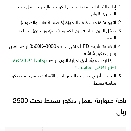
إدارة الأسلاك: تمديد مخفي للكهرباء والإنترنت قبل تثبيت
الجبس/الألواح.
التهوية: فتحات خلف الأجهزة (خاصة الألعاب والصوت).
تحمّل الوزن: دراسة وزن الكسوة (رخام/بورسلان) وقواعد
التثبيت.
الإضاءة: شريط LED خلفي بدرجة 3000–3500K لراحة العين
وإبراز ديكور شاشة.
– إذا أردت فهمًا أدق لحرارة اللون، راجع
درجات الإضاءة: كيف
تختار الكلفن المناسب؟
التخزين: أدراج محدودة للريموتات والأسلاك ترفع جودة ديكور
شاشة بسيط.
باقة متوازنة لعمل ديكور بسيط تحت 2500
ريال