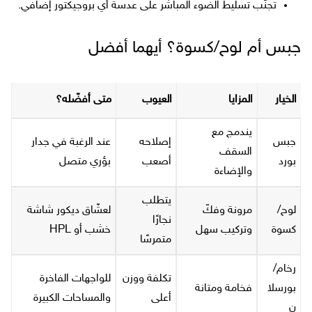
تجنّب تسليط الضوء المباشر على عدسة أي بروجيكتور إضافي.
جبس أم لوح/كسوة؟ أيهما أفضل
الخيار
المزايا
العيوب
متى أفضّله؟
يندمج مع
جبس
إصلاحه
عند الرغبة في جدار
السقف
بورد
أصعب
بؤري متصل
والإضاءة
يتطلب
لوح/
مرونة وفكّ
لعشّاق ديكور شاشة
نجارًا
كسوة
وتركيب سهل
خشب أو HPL
متمرسًا
رخام/
تكلفة ووزن
للواجهات الفاخرة
بورسلا
فخامة ومتانة
أعلى
والمساحات الكبيرة
ن