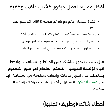
أفكار عملية لعمل ديكور خشب دافئ وخفيف
قشرة سنديان فاتح مع شرائح طولية (Slats) لتوسيع الجدار
بصريًا.
وحدة سفليّة “معلّقة” بارتفاع 25–30 سم لتبدو أخف.
دمج الخشب مع رفوف معدنية سوداء لطابع مودرن.
لا تتجاوز ثلاثة تدرجات خشبية في الغرفة لمنع التنافر.
قبل تثبيت ديكور شاشة، قِس الحائط والمسافات، ولاحظ
اتجاه الإضاءة الطبيعية. التصفّح المنظّم لمواضيع التصميم
يساعدك على اختيار خامات وإضاءة متناغمة مع المساحة. ابدأ
من
قسم الديكور
لاستلهام أفكار تناسب ذوقك ومدينة
سكنك.
أخطاء شائعة(وطريقة تجنبها)