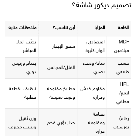
تصميم ديكور شاشة؟
الخامة
المزايا
أين تناسب؟
ملاحظات عناية
MDF
اقتصادي،
تجنّب الماء
شقق الإيجار
ميلامين
ألوان كثيرة
المباشر
خشب
متانة ودفء
يحتاج ورنيش
الفلل/المجالس
طبيعي
بصري
دوري
HPL
مقاوم خدش
مطابخ مفتوحة
تنظيف بقطعة
لامع/
وحرارة
وغرف معيشة
قطنية
مطفي
فخامة
رخام/
وزن ثقيل
ومقاومة
جدار بؤري فخم
بورسلان
وتثبيت محترف
حرارة