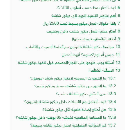
4
أي خامات تعيش معنا في السعودية عند تصميم ديكور شاشة؟
5
كيف أختار نمط حسب أسلوب الأثاث؟
6
أهم عناصر التنفيذ الجيد لأي ديكور شاشة
7
باقة متوازنة لعمل ديكور بسيط تحت 2500 ريال
8
أفكار عملية لعمل ديكور خشب دافئ وخفيف
9
أخطاء شائعة(وطريقة تجنبها)
10
مواءمة ديكور شاشة تلفزيون مع أنظمة الصوت والألعاب
11
جبس أم لوح/كسوة؟ أيهما أفضل
12
أسئلة يجب طرحها على النجار/المصمم قبل تنفيذ ديكور شاشة
13
الأسئلة الشائعة
13.1
ما الخطوات السريعة لاختيار ديكور شاشة موفق؟
13.2
ما الفرق بين ديكور شاشة بسيط وديكور فخم؟
13.3
متى أفضّل ديكور شاشة خشب؟
13.4
كيف أتعامل مع الأسلاك داخل ديكور شاشة تلفزيون؟
13.5
هل أحتاج إضاءة خلفية لكل ديكور شاشة؟
13.6
ما المسافة المناسبة لشاشة 65 بوصة داخل ديكور شاشة؟
13.7
كم الميزانية المنطقية لعمل ديكور شاشة بسيط؟