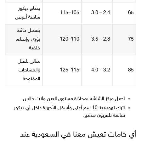
يحتاج ديكور
105–115
2.4 – 3.0
65
شاشة أعرض
يفضّل حائط
75
2.8 – 3.5
110–120
بؤري وإضاءة
خلفية
مثالي للفلل
85
3.2 – 4.0
115–125
والمساحات
المفتوحة
اجعل مركز الشاشة بمحاذاة مستوى العين وأنت جالس.
اترك تهوية 5–10 سم أعلى وأسفل الأجهزة داخل أي ديكور
شاشة تلفزيون مدمج.
أي خامات تعيش معنا في السعودية عند