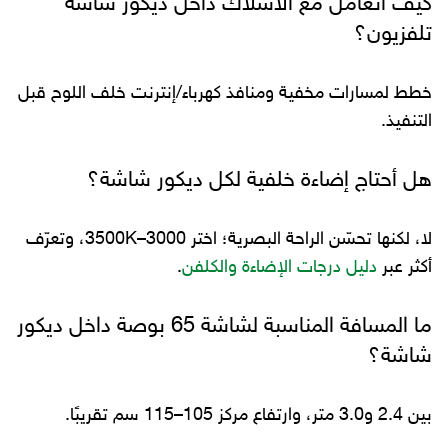
كيف أتعامل مع الأسلاك داخل ديكور شاشة
تلفزيون؟
خطط لمسارات مخفية ومنافذ كهرباء/إنترنت خلف اللوح قبل
التنفيذ.
هل أحتاج إضاءة خلفية لكل ديكور شاشة؟
لا، لكنها تحسّن الراحة البصرية؛ اختر 3000–3500K، وتعرّف
أكثر عبر
دليل درجات الإضاءة والكلفن
.
ما المسافة المناسبة لشاشة 65 بوصة داخل ديكور
شاشة؟
بين 2.4 و3.0 متر، وارتفاع مركز 105–115 سم تقريبًا.