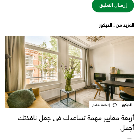
‫المزيد من ‬: الديكور
الديكور
‎إضافة تعليق
أربعة معايير مهمة تساعدك في جعل نافذتك
أجمل