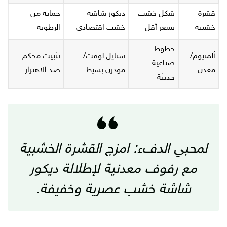
قشرة
شكل خشب
ديكور شاشة
حماية من
خشبية
بسعر أقل
خشب اقتصادي
الرطوبة
خطوط
ألمنيوم/
ستايل لوفت/
تثبيت محكم
صناعية
معدن
مودرن بسيط
ضد الاهتزاز
حديثة
لمحبي الدفء: امزج القشرة الخشبية
مع رفوف معدنية لإطلالة ديكور
شاشة خشب عصرية وخفيفة.