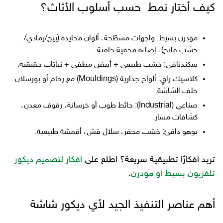
كيف أختار نمط حسب أسلوب الأثاث؟
مودرن بسيط: واجهات مسطّحة، ألوان محايدة (بيج/رمادي/
خشب فاتح)، إضاءة مخفية خافتة.
سكندنافي: خشب طبيعي + أبيض مطفي + نباتات حقيقية.
كلاسيك راقٍ: ألواح جدارية (Mouldings) مع رخام أو بورسلان
خلف الشاشة.
صناعي (Industrial): حائط طوب أو خرسانة، رفوف معدن،
كشافات مسار.
بوهو دافئ: خشب محفر، سلال قش، أقمشة طبيعية.
تريد أفكارًا تطبيقية سريعة؟ اطلع على
أفكار لتصميم ديكور
تلفزيون بسيط أو مودرن
.
أهم عناصر التنفيذ الجيد لأي ديكور شاشة