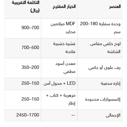
التكلفة التقريبية
العنصر
الخيار المقترح
(ريال)
وحدة سفلية 180–200
MDF ميلامين
700–900
سم
محايد
لوح خلفي مقاس
قشرة خشبية
500–700
الشاشة
فاتحة
معدن أسود
رف علوي أو جانبي
200–350
مطفي
إنارة مخفية
LED + محول آمن
150–250
مزهرية + كتاب +
إكسسوارات محدودة
150–250
إطار
الإجمالي
—
1700–2450