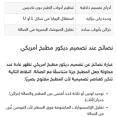
أدراج تقسيم داخلية
تنظيم أدوات الطبخ دون تكديس
وحدة ركن دوّارة
استغلال الزوايا في شكل L أو U
خزائن بأبواب سادة
تقليل الضوضاء البصرية في الصالة
نصائح عند تصميم ديكور مطبخ أمريكي
عبارة نصائح عن تصميم ديكور مطبخ امريكي تظهر عادة عند
محاولة جعل المطبخ جزءًا متناسقًا مع الصالة. النقاط التالية
تتكرر كعناصر تصميمية لأن المطبخ مفتوح بصريًا:
توحيد لونين أو ثلاثة كحد أقصى بين المطبخ والصالة (خزائن/
جدران/أثاث)
تقليل الإكسسوارات المكشوفة فوق السطح لأن الفوضى تُرى
من الصالة