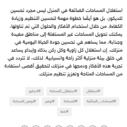
استغلال المساحات الضائعة في المنزل ليس مجرد تحسين
للديكور، بل هو أيضًا خطوة مهمة لتحسين التنظيم وزيادة
الكفاءة. من خلال استخدام الأفكار والحلول التي تم تناولها،
يمكنك تحويل المساحات غير المستغلة إلى مناطق مفيدة
وجذابة، مما يساهم في تحسين جودة الحياة اليومية في
منزلك. إن استغلال كل زاوية وكل ركن بذكاء وإبداع يساعد
في خلق بيئة منزلية أكثر راحة وانسيابية. لذلك، لا تتردد في
تجربة هذه الأفكار ودمجها في منزلك لتحقيق أقصى استفادة
من المساحات المتاحة وتعزيز تنظيم منزلك.
استغلال
استغلال_المساحة
الديكور
المساحات_الضائعة
المساحة
توفير
توفير_المساحة
نمط