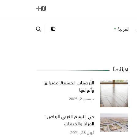
ا
إ
ل
ض
العربية
خ
ا
ر
ف
ي
ة
ط
ة
اقرأ أيضاً
الأرضيات الخشبية: مميزاتها
وأنواعها
ديسمبر 2, 2025
حي النسيم الغربي الرياض :
المزايا والخدمات
أبريل 28, 2021