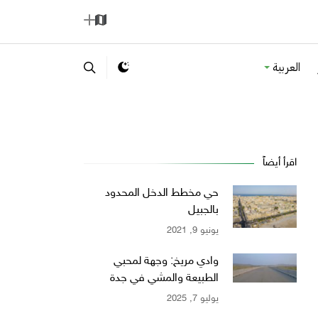
ا
إ
ل
ض
العربية
خ
ا
ر
ف
ي
ة
ط
ة
اقرأ أيضاً
حي مخطط الدخل المحدود
بالجبيل
يونيو 9, 2021
وادي مريخ: وجهة لمحبي
الطبيعة والمشي في جدة
يوليو 7, 2025