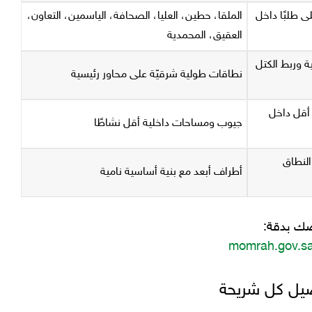
لى طلبًا داخل
الملقا، حطين، العليا، الصحافة، الياسمين، التعاون،
العقيق، المحمدية
ة وربط الكتل
نطاقات طولية شرقيّة على محاور رئيسية
أقل داخل
جيوب ومساحات داخلية أقل نشاطًا
النطاق
أطراف أبعد مع بنية أساسية نامية
رضك بدقة:
momrah.gov.s
صيل كل شريحة