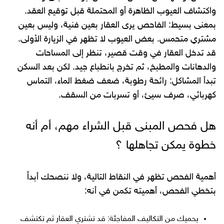
واكتشاف العيوب الظاهرة أو المحتملة قبل توقيع العقد.
بمعنى بسيط: الفاحص يرى العقار بعين فنية، وليس بعين
مشتري متحمس. بعض العيوب لا تظهر في الزيارة الأولى.
قد تدخل العقار في وقت قصير، تنظر إلى المساحات
والدهانات والمطبخ، ثم تخرج بانطباع جيد. لكن بعد السكن
تبدأ المشاكل: رائحة رطوبة، ضعف ضغط الماء، التماس
كهربائي، صرف سيئ، أو تسربات من السقف.
هل فحص المبنى قبل الشراء مهم، أم أنه
خطوة يمكن تجاهلها ؟
أهمية الفحص تظهر في النقاط التالية، ولا ننصحك أبداً
بتخطي الفحص، أهميته تكمن في أنه:
يحميك من التكاليف المفاجئة: قد تشتري العقار ثم تكتشف