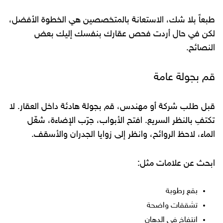
طبعاً بلا شك، الاستعانة بالمتخصصين هي الخطوة الأفضل،
لكن في حال أردت فحص عقارك بنفسك إليك بعض
النصائح.
قم بجولة عامة
قبل طلب شركة أو مهندس، قم بجولة هادئة داخل العقار. لا
تكتفِ بالنظر السريع. افتح الأبواب، جرّب الإضاءة، شغّل
الماء، لاحظ الروائح، وانظر إلى زوايا الجدران والأسقف.
ابحث عن علامات مثل:
بقع رطوبة
تشققات واضحة
انتفاخ في الدهان