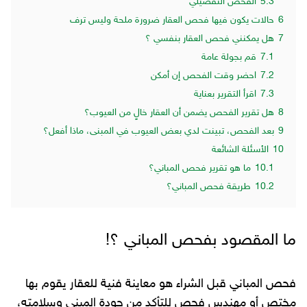
5.3
الفحص التفصيلي
6
حالات يكون فيها فحص العقار ضرورة ملحة وليس ترف
7
هل يمكنني فحص العقار بنفسي ؟
7.1
قم بجولة عامة
7.2
احضر وقت الفحص إن أمكن
7.3
اقرأ التقرير بعناية
8
هل تقرير الفحص يضمن أن العقار خالٍ من العيوب؟
9
بعد الفحص، تبينت لدي بعض العيوب في المبنى، ماذا أفعل؟
10
الأسئلة الشائعة
10.1
ما هو تقرير فحص المباني؟
10.2
طريقة فحص المباني؟
ما المقصود بفحص المباني ؟!
فحص المباني قبل الشراء هو معاينة فنية للعقار يقوم بها
مختص أو مهندس فحص للتأكد من جودة المبنى وسلامته،