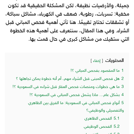
جميلة، والأرضيات نظيفة، لكن المشكلة الحقيقية قد تكون
مخفية: تسربات، رطوبة، ضعف في الكهرباء، مشاكل سباكة،
أو تشققات تحتاج تقييمًا. هنا تأتي أهمية فحص المباني قبل
الشراء. وفي هذا المقال، سنتعرف على أهمية هذه الخطوة
التي ستقيك من مشاكل كبرى في حال قمت بها.
المحتويات
إخفاء
1
ما المقصود بفحص المباني ؟!
2
هل فحص المبنى قبل الشراء مهم، أم أنه خطوة يمكن تجاهلها ؟
3
ما هي خطوات ومنصات فحص العقار قبل شراءه في السعودية ؟!
4
بشكل عام… ماذا يشمل فحص المباني في السعودية ؟!
5
أنواع فحص المباني في السعودية: ما الفرق بين الظاهري
والتفصيلي والوظيفي؟
5.1
الفحص الظاهري
5.2
الفحص الوظيفي