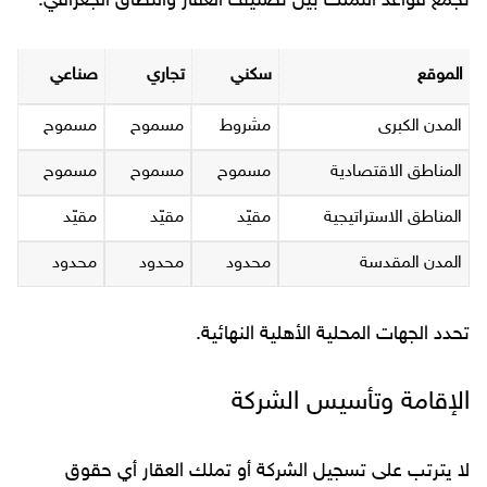
تجمع قواعد التملك بين تصنيف العقار والنطاق الجغرافي.
الموقع
سكني
تجاري
صناعي
المدن الكبرى
مشروط
مسموح
مسموح
المناطق الاقتصادية
مسموح
مسموح
مسموح
المناطق الاستراتيجية
مقيّد
مقيّد
مقيّد
المدن المقدسة
محدود
محدود
محدود
تحدد الجهات المحلية الأهلية النهائية.
الإقامة وتأسيس الشركة
لا يترتب على تسجيل الشركة أو تملك العقار أي حقوق